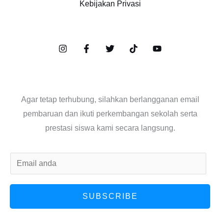
Kebijakan Privasi
Agar tetap terhubung, silahkan berlangganan email
pembaruan dan ikuti perkembangan sekolah serta
prestasi siswa kami secara langsung.
E
m
a
SUBSCRIBE
i
l