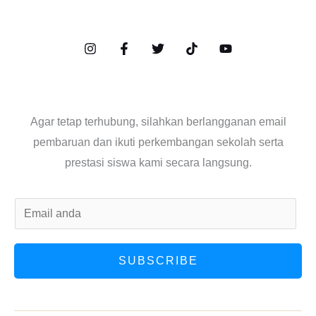
Agar tetap terhubung, silahkan berlangganan email
pembaruan dan ikuti perkembangan sekolah serta
prestasi siswa kami secara langsung.
E
m
a
SUBSCRIBE
i
l
*