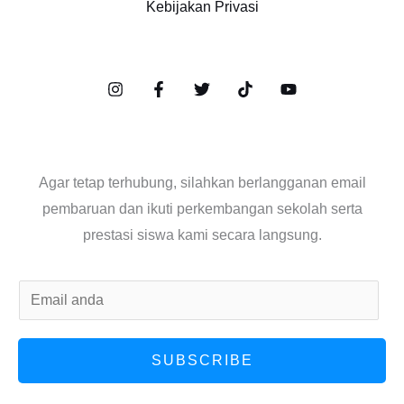
Kebijakan Privasi
Agar tetap terhubung, silahkan berlangganan email
pembaruan dan ikuti perkembangan sekolah serta
prestasi siswa kami secara langsung.
E
m
a
SUBSCRIBE
i
l